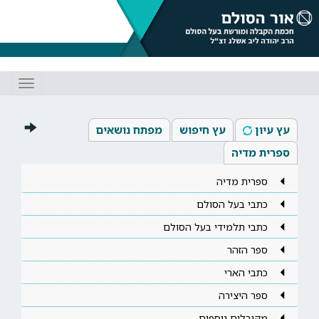
Toggle
gation
עץ עיון
עץ חיפוש
מפתח נושאים
ספרית מדיה
ספרית מדיה
כתבי בעל הסולם
כתבי תלמידי בעל הסולם
ספר הזהר
כתבי הארי
ספר היצירה
מקובלים נוספים