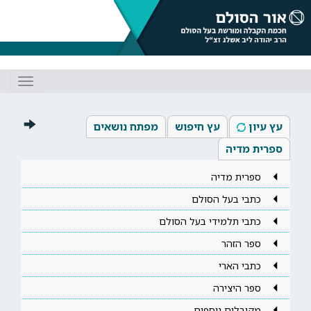
Toggle
gation
עץ עיון
עץ חיפוש
מפתח נושאים
ספרית מדיה
ספרית מדיה
כתבי בעל הסולם
כתבי תלמידי בעל הסולם
ספר הזהר
כתבי הארי
ספר היצירה
מקובלים נוספים