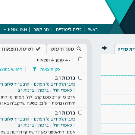
ראשי
כלים לימודיים
צור קשר
ENGLISH
מסך חיפוש
רשימת תוצאות
ית מדיה
1
-
4
מתוך
4
תוצאות
סנן תוצאות
חיפוש בתוצא
ברכות ו ב
כתבי תלמידי בעל הסולם
הרב ברוך שלום הל
מאמרי חז'ל
ברכות
ברכות ו ב
אדם כי יקריב מכם קרבן לה'. אסתר מן התור
יהודה (ברכות ו' ע"ב): בשעה שהקב"ה בא ו
ברכות ו ב
כתבי תלמידי בעל הסולם
הרב ברוך שלום הל
מאמרי חז'ל
ברכות
ברכות ו ב
אנחנו התאספנו כאן להשתתף ולהנות בשמח