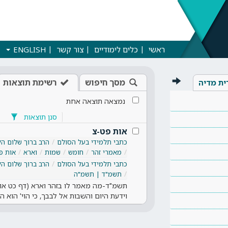
ראשי
כלים לימודיים
צור קשר
ENGLISH
מסך חיפוש
רשימת תוצאות
ית מדיה
נמצאה תוצאה אחת
סנן תוצאות
אות פט-צ
כתבי תלמידי בעל הסולם
הרב ברוך שלום הל
מאמרי זהר
חומש
שמות
וארא
אות פ
כתבי תלמידי בעל הסולם
הרב ברוך שלום הל
תשמ"ד | תשמ"ה
תשמ"ד-מה מאמר לו בזהר וארא (דף כט אות
וידעת היום והשבות אל לבבך, כי הוי' הוא 