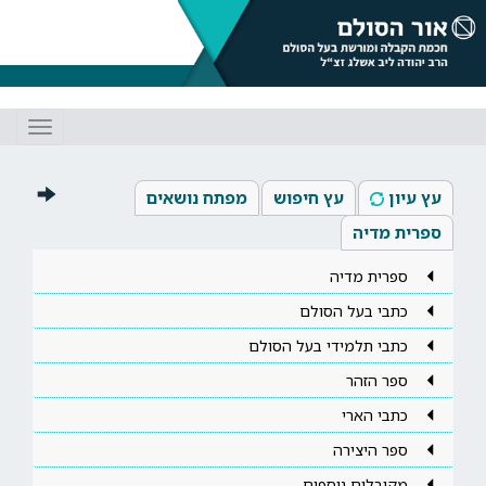
Toggle
gation
עץ עיון
עץ חיפוש
מפתח נושאים
ספרית מדיה
ספרית מדיה
כתבי בעל הסולם
כתבי תלמידי בעל הסולם
ספר הזהר
כתבי הארי
ספר היצירה
מקובלים נוספים