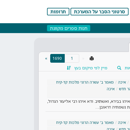
סרטוני הסבר על המערכת
תרומות
חנות ספרים מקוונת
»
1690
«
(current)
ות
מיין לפי מיקום בעץ
איכה
מאמר ב' עשרה הרוגי מלכות קד-קיח
ר חדש
איכה
הו בבירא, ואשתזיב. ודא איהו רבי אליעזר הגדול,
בת נשמתיה דראובן.…
איכה
מאמר ב' עשרה הרוגי מלכות קד-קיח
ר חדש
איכה