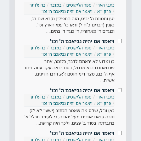
כתבי הארי
ספר הליקוטים
במדבר
בהעלותך
פרק י"א
ויאמר אם יהיה נביאכם ה' וכו'
יט) ותמונת ה' יביט, הנה התפילין נקרא שם ה',
כענין (דברים כ"ח י') וראו כל עמי הארץ וכו',
וכנגדם ד' מאחוריו, ד' כנגד ד' בתים,…
ויאמר אם יהיה נביאכם ה' וכו'
כתבי הארי
ספר הליקוטים
במדבר
בהעלותך
פרק י"א
ויאמר אם יהיה נביאכם ה' וכו'
כ) ומדוע לא יראתם לדבר, כלומר, אחר
שנבואתכם הוא מרחל, בסוד יראה עקב ענוה. ויחר
אף ה' בם, מצד דיני חוטם ז"א, וירבו הדינים,
אש"ת…
ויאמר אם יהיה נביאכם ה' וכו'
כתבי הארי
ספר הליקוטים
במדבר
בהעלותך
פרק י"א
ויאמר אם יהיה נביאכם ה' וכו'
כא) ונ"ל, שז"ס מה שאמר הכתוב (ישעי' י"א י"ג)
וסרה קנאת אפרים מעל יהודה, כי לעתיד תכלל א'
בחברתה, בסוד ב' עצים, ולכך היה קריעת…
ויאמר אם יהיה נביאכם ה' וכו'
כתבי הארי
ספר הליקוטים
במדבר
בהעלותך