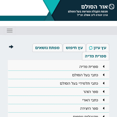
Toggle
gation
עץ עיון
עץ חיפוש
מפתח נושאים
ספרית מדיה
ספרית מדיה
כתבי בעל הסולם
כתבי תלמידי בעל הסולם
ספר הזהר
כתבי הארי
ספר היצירה
מקובלים נוספים