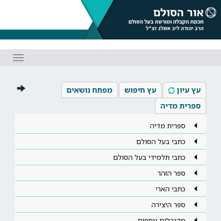
Toggle
gation
עץ עיון
עץ חיפוש
מפתח נושאים
ספרית מדיה
ספרית מדיה
כתבי בעל הסולם
כתבי תלמידי בעל הסולם
ספר הזהר
כתבי הארי
ספר היצירה
מקובלים נוספים