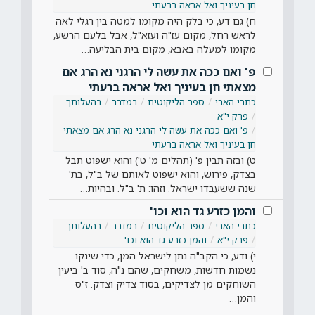
חן בעיניך ואל אראה ברעתי
ח) גם דע, כי בלק היה מקומו למטה בין רגלי לאה
לראש רחל, מקום עז"ה ועזא"ל, אבל בלעם הרשע,
מקומו למעלה באבא, מקום בית הבליעה…
פ' ואם ככה את עשה לי הרגני נא הרג אם
מצאתי חן בעיניך ואל אראה ברעתי
כתבי הארי
ספר הליקוטים
במדבר
בהעלותך
פרק י"א
פ' ואם ככה את עשה לי הרגני נא הרג אם מצאתי
חן בעיניך ואל אראה ברעתי
ט) ובזה תבין פ' (תהלים מ' ט') והוא ישפוט תבל
בצדק, פירוש, והוא ישפוט לאותם של ב"ל, בת'
שנה ששעבדו ישראל. וזהו: ת' ב"ל. ובהיות…
והמן כזרע גד הוא וכו'
כתבי הארי
ספר הליקוטים
במדבר
בהעלותך
פרק י"א
והמן כזרע גד הוא וכו'
י) ודע, כי הקב"ה נתן לישראל המן, כדי שינקו
נשמות חדשות, משחקים, שהם נ"ה, סוד ב' ביעין
השוחקים מן לצדיקים, בסוד צדיק וצדק. ז"ס
והמן…