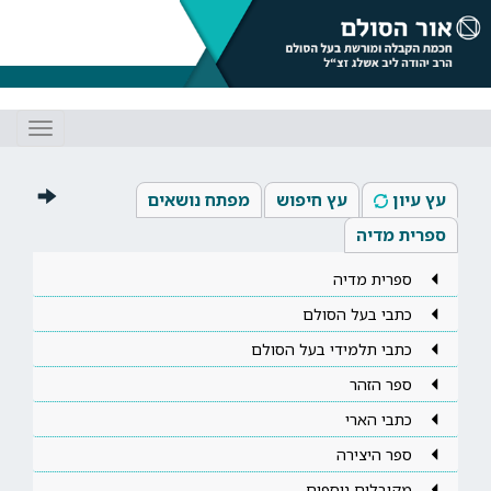
Toggle
gation
עץ עיון
עץ חיפוש
מפתח נושאים
ספרית מדיה
ספרית מדיה
כתבי בעל הסולם
כתבי תלמידי בעל הסולם
ספר הזהר
כתבי הארי
ספר היצירה
מקובלים נוספים