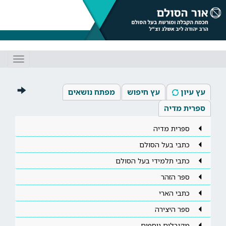
Toggle
gation
עץ עיון
עץ חיפוש
מפתח נושאים
ספרית מדיה
ספרית מדיה
כתבי בעל הסולם
כתבי תלמידי בעל הסולם
ספר הזהר
כתבי הארי
ספר היצירה
מקובלים נוספים