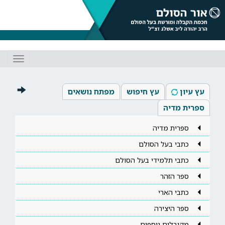
Toggle
gation
עץ עיון
עץ חיפוש
מפתח נושאים
ספרית מדיה
ספרית מדיה
כתבי בעל הסולם
כתבי תלמידי בעל הסולם
ספר הזהר
כתבי הארי
ספר היצירה
מקובלים נוספים