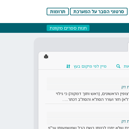
סרטוני הסבר על המערכת
תרומות
חנות ספרים מקוונת
ות
מיין לפי מיקום בעץ
 דק
ופין הראשונים, (ראש ותוך דמקוה) כי גילוי
"א) חזר ועורר הסת"א והסת"ב דכתר...…
 דק
נים שלא יתכן לכנותו בשם הבל שמשמעותו עכ"פ