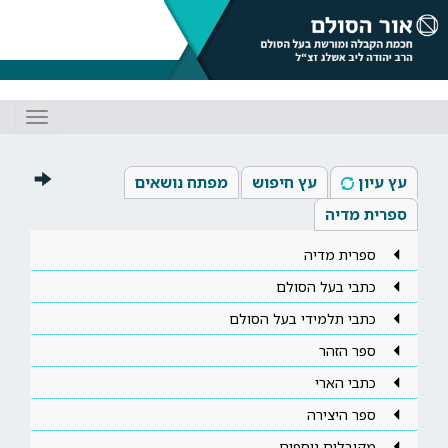
Toggle
gation
עץ עיון
עץ חיפוש
מפתח נושאים
ספרית מדיה
ספרית מדיה
כתבי בעל הסולם
כתבי תלמידי בעל הסולם
ספר הזהר
כתבי הארי
ספר היצירה
מקובלים נוספים