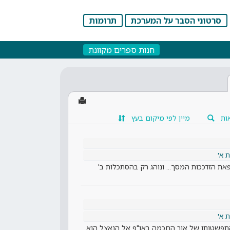
סרטוני הסבר על המערכת
תרומות
חנות ספרים מקוונת
ות
מיין לפי מיקום בעץ
 א'
ת הזדככות המסך... ונוהג רק בהסתכלות ב'
 א'
 התפשטותו של אור החכמה באו"פ אל הנאצל הוא