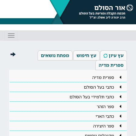
Toggle
gation
עץ עיון
עץ חיפוש
מפתח נושאים
ספרית מדיה
ספרית מדיה
כתבי בעל הסולם
כתבי תלמידי בעל הסולם
ספר הזהר
כתבי הארי
ספר היצירה
מקובלים נוספים