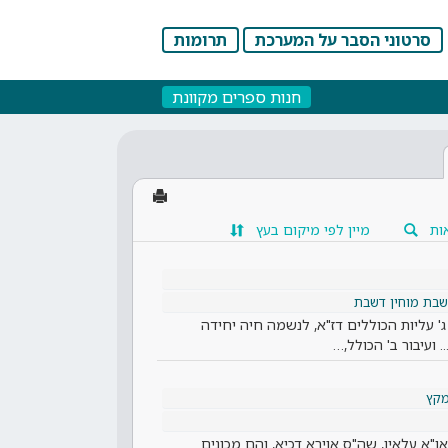
סרטוני הסבר על המערכת
תרומות
חנות ספרים מקוונת
ות
מיין לפי מיקום בעץ
שבת מוחין דשבת
 ג' עליות הכוללים דז"א, לנשמה חיה יחידה
. ועיבור ב' הכולל,…
קץ
"א עלאין, שה"ס אוירא דכיא, והם מכונים