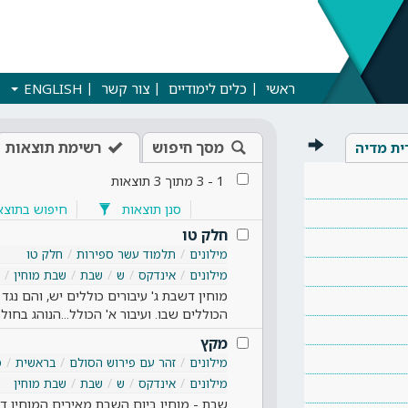
ראשי
כלים לימודיים
צור קשר
ENGLISH
מסך חיפוש
רשימת תוצאות
ית מדיה
1
-
3
מתוך
3
תוצאות
סנן תוצאות
חיפוש בתוצא
חלק טו
מילונים
תלמוד עשר ספירות
חלק טו
מילונים
אינדקס
ש
שבת
שבת מוחין
מוחין דשבת ג' עיבורים כוללים יש, והם נגד
הכוללים שבו. ועיבור א' הכולל...הנוהג בחול..
מקץ
מילונים
זהר עם פירוש הסולם
בראשית
מ
מילונים
אינדקס
ש
שבת
שבת מוחין
שבת - מוחין ביום השבת מאירים המוחין דאו