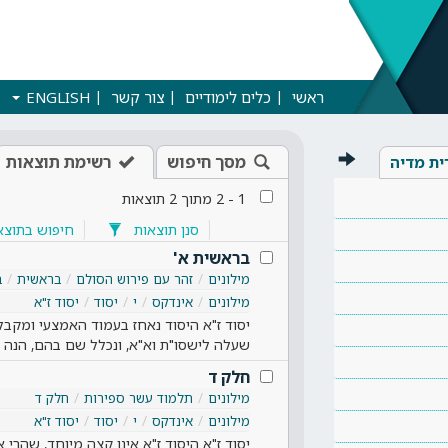
ראשי
כלים לימודיים
צור קשר
ENGLISH
מסך חיפוש
רשימת תוצאות
ית מדיה
1
-
2
מתוך
2
תוצאות
סנן תוצאות
חיפוש בתוצא
בראשית א'
מילונים
זהר עם פירוש הסולם
בראשית
ב
מילונים
אינדקס
י
יסוד
יסוד ז"א
יסוד ז"א היסוד נאחז בעמוד האמצעי ומקבל 
שעלה לישסו"ת וא"א, ונכלל שם בהם, הנה
חלק ד
מילונים
תלמוד עשר ספירות
חלק ד
מילונים
אינדקס
י
יסוד
יסוד ז"א
יסוד ז"א היסוד ז"א אינו קצה מיוחד, שהרי אי