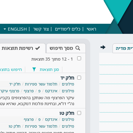
ראשי
כלים לימודיים
צור קשר
ENGLISH
מסך חיפוש
רשימת תוצאות
ית מדיה
1
-
12
מתוך
35
תוצאות
סנן תוצאות
חיפוש בתוצא
חלק יד
מילונים
תלמוד עשר ספירות
חלק יד
מילונים
אינדקס
פ
פרצוף
פרצוף עיקר
עיקר הפרצוף מה שנתקן בהפרצופים בקביעו
נה"י דז"א, ובחינת מלכות דנוקבא, שהיא עט
חלק טו
מילונים
אינדקס
פ
פרצוף
מילונים
תלמוד עשר ספירות
חלק טו
פרצוף חיצון פרצוף העיבור, דהיינו מחזה ו