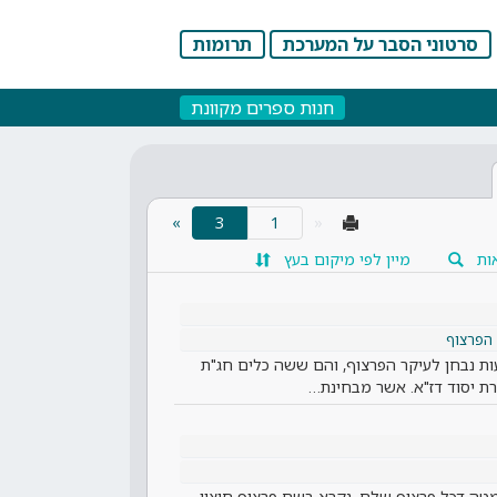
סרטוני הסבר על המערכת
תרומות
חנות ספרים מקוונת
(current)
»
3
«
ות
מיין לפי מיקום בעץ
 הפרצוף
ת נבחן לעיקר הפרצוף, והם ששה כלים חג"ת
רת יסוד דז"א. אשר מבחינת…
למטה דכל פרצוף שלם, נקרא בשם פרצוף חיצון,