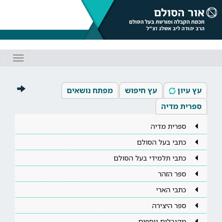
Toggle
gation
עץ עיון
עץ חיפוש
מפתח נושאים
ספרית מדיה
ספרית מדיה
כתבי בעל הסולם
כתבי תלמידי בעל הסולם
ספר הזהר
כתבי הארי
ספר היצירה
מקובלים נוספים