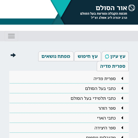
Toggle
gation
עץ עיון
עץ חיפוש
מפתח נושאים
ספרית מדיה
ספרית מדיה
כתבי בעל הסולם
כתבי תלמידי בעל הסולם
ספר הזהר
כתבי הארי
ספר היצירה
מקובלים נוספים