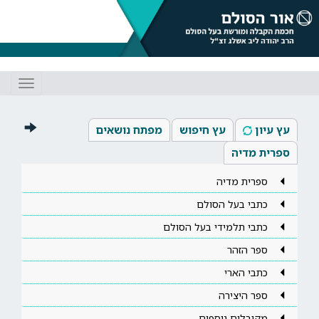
Toggle
gation
עץ עיון
עץ חיפוש
מפתח נושאים
ספרית מדיה
ספרית מדיה
כתבי בעל הסולם
כתבי תלמידי בעל הסולם
ספר הזהר
כתבי הארי
ספר היצירה
מקובלים נוספים