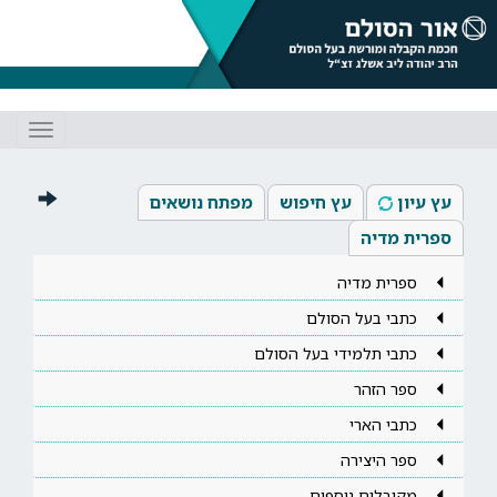
Toggle
gation
עץ עיון
עץ חיפוש
מפתח נושאים
ספרית מדיה
ספרית מדיה
כתבי בעל הסולם
כתבי תלמידי בעל הסולם
ספר הזהר
כתבי הארי
ספר היצירה
מקובלים נוספים