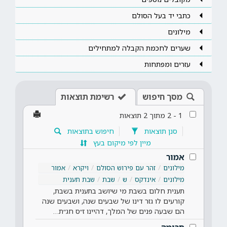
כתבי יד בעל הסולם
מילונים
שערים לחכמת הקבלה למתחילים
עזרים ומפתחות
מסך חיפוש
רשימת תוצאות
1
-
2
מתוך
2
תוצאות
סנן תוצאות
חיפוש בתוצאות
מיין לפי מיקום בעץ
אמור
מילונים
זהר עם פירוש הסולם
ויקרא
אמור
מילונים
אינדקס
ש
שבת
שבת תענית
תענית חלום בשבת מי שיושב בתענית בשבת,
קורעים לו גזר דינו של שבעים שנה, ושבעים שנה
הם שבעה פנים של המלך, דהיינו ז״ס חג״ת…