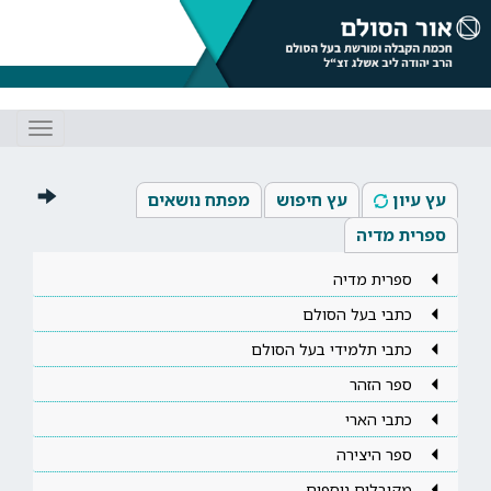
Toggle
gation
עץ עיון
עץ חיפוש
מפתח נושאים
ספרית מדיה
ספרית מדיה
כתבי בעל הסולם
כתבי תלמידי בעל הסולם
ספר הזהר
כתבי הארי
ספר היצירה
מקובלים נוספים