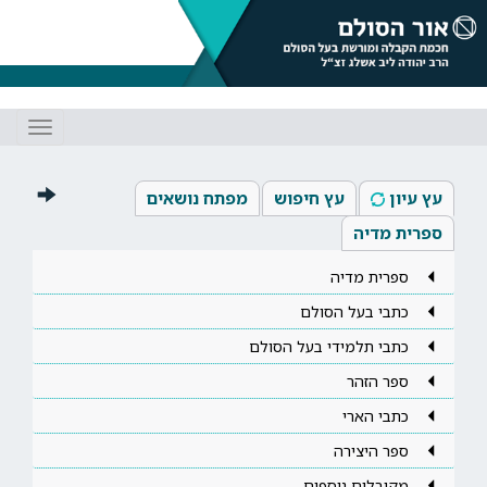
Toggle
gation
עץ עיון
עץ חיפוש
מפתח נושאים
ספרית מדיה
ספרית מדיה
כתבי בעל הסולם
כתבי תלמידי בעל הסולם
ספר הזהר
כתבי הארי
ספר היצירה
מקובלים נוספים