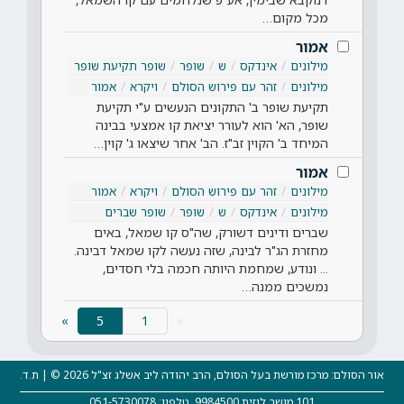
מכל מקום…
אמור
מילונים
אינדקס
ש
שופר
שופר תקיעת שופר
מילונים
זהר עם פירוש הסולם
ויקרא
אמור
תקיעת שופר ב' התקונים הנעשים ע"י תקיעת
שופר, הא' הוא לעורר יציאת קו אמצעי בבינה
המיחד ב' הקוין זב"ז. הב' אחר שיצאו ג' קוין…
אמור
מילונים
זהר עם פירוש הסולם
ויקרא
אמור
מילונים
אינדקס
ש
שופר
שופר שברים
שברים ודינים דשורק, שה"ס קו שמאל, באים
מחזרת הג"ר לבינה, שזה נעשה לקו שמאל דבינה.
... ונודע, שמחמת היותה חכמה בלי חסדים,
נמשכים ממנה…
(current)
»
5
«
אור הסולם: מרכז מורשת בעל הסולם, הרב יהודה ליב אשלג זצ"ל 2026 © | ת.ד.
101 מושב לוזית 9984500, טלפון: 051-5730078