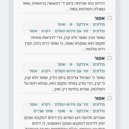
דהיינו כמו שהיתה ביום ד' דמעשה בראשית, שאז
נאצלה המלכות בסוד…
אמור
מילונים
אינדקס
ש
שופר
מילונים
זהר עם פירוש הסולם
ויקרא
אמור
שופר וע״כ שופר ולא קרן, כדי להראות מאיזה
מקום הוא שנקרא שופר, כי שופר ה״ס בינה, וקרן
ה״ס מלכות.…
אמור
מילונים
אינדקס
ש
שופר
מילונים
זהר עם פירוש הסולם
ויקרא
אמור
שופר כי ישראל צריכים ביום הדין, שופר ולא קרן,
כי קרן, הרי נודע באיזה מקום הוא, שהוא רומז על
המלכות, שהיא בחינת דין, ואין…
אמור
מילונים
זהר עם פירוש הסולם
ויקרא
אמור
מילונים
אינדקס
ש
שופר
שופר שברים
שברים תרועה ויש הפרש בין דינים דנוקבא שבקו
ימין לדינים דנוקבא שבקו האמצעי, כי דינים
דנוקבא שבימין, אע"פ שנלחמים עם קו השמאל,