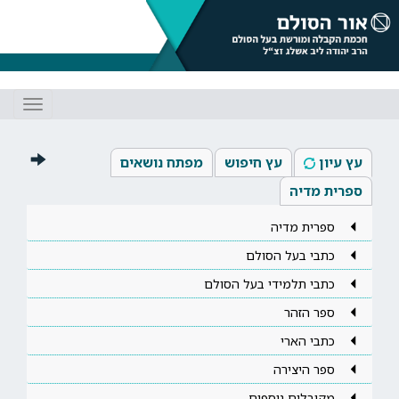
Toggle
gation
עץ עיון
עץ חיפוש
מפתח נושאים
ספרית מדיה
ספרית מדיה
כתבי בעל הסולם
כתבי תלמידי בעל הסולם
ספר הזהר
כתבי הארי
ספר היצירה
מקובלים נוספים