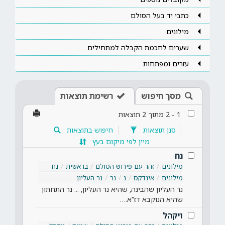
כתבי יד בעל הסולם
מילונים
שערים לחכמת הקבלה למתחילים
עזרים ומפתחות
מסך חיפוש
רשימת תוצאות
1
-
2
מתוך
2
תוצאות
סנן תוצאות
חיפוש בתוצאות
מיין לפי מיקום בעץ
נח
מילונים
זהר עם פירוש הסולם
בראשית
נח
מילונים
אינדקס
נ
נר
נר העליון
נר העליון שהבינה, שהיא נר העליון, ... נר התחתון
שהיא הנוקבא דז"א.…
ויקהל