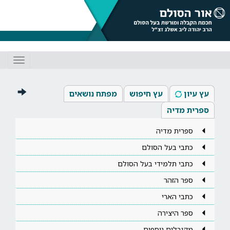
Toggle
gation
עץ עיון
עץ חיפוש
מפתח נושאים
ספרית מדיה
ספרית מדיה
כתבי בעל הסולם
כתבי תלמידי בעל הסולם
ספר הזהר
כתבי הארי
ספר היצירה
מקובלים נוספים