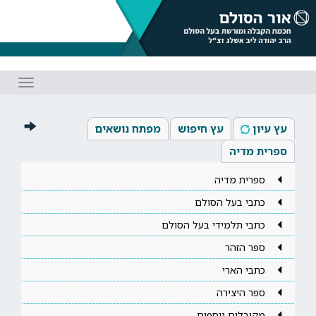
Toggle
gation
עץ עיון
עץ חיפוש
מפתח נושאים
ספרית מדיה
ספרית מדיה
כתבי בעל הסולם
כתבי תלמידי בעל הסולם
ספר הזהר
כתבי הארי
ספר היצירה
מקובלים נוספים