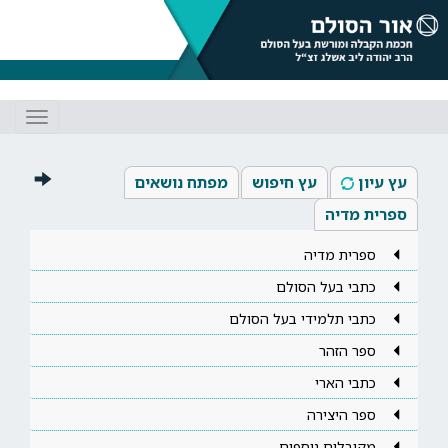
Toggle
gation
עץ עיון
עץ חיפוש
מפתח נושאים
ספרית מדיה
ספרית מדיה
כתבי בעל הסולם
כתבי תלמידי בעל הסולם
ספר הזהר
כתבי הארי
ספר היצירה
מקובלים נוספים