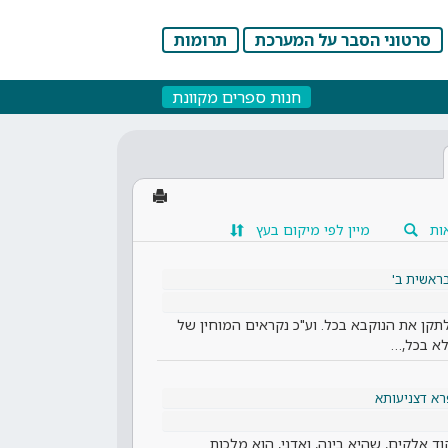
סרטוני הסבר על המערכת
תרומות
חנות ספרים מקוונת
ות
מיין לפי מיקום בעץ
ראשית ב'
קן את הנוקבא בכל. וע"כ נקראים המוחין של
א בכל,…
א דצניעותא
ד אלקים, שהיא בינה, ואדני, הוא מלכות.