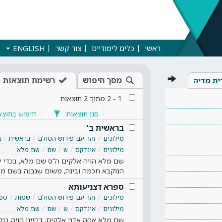
ראשי
כלים לימודיים
צור קשר
ENGLISH
מסך חיפוש
רשימת תוצאות
ית מדיה
1
-
2
מתוך
2
תוצאות
סנן תוצאות
חיפוש בתוצא
בראשית ב'
מילונים
זהר עם פירוש הסולם
בראשית
ב
מילונים
אינדקס
ש
שם
שם מלא
שם מלא הויה אלקים ה"ס שם מלא, בכדי לת
הנוקבא חכמה ובינה, משום שנבנה בשם מל
ספרא דצניעותא
מילונים
זהר עם פירוש הסולם
שמות
ספר
מילונים
אינדקס
ש
שם
שם מלא
שם מלא אהה אדני אלקים, דהיינו הויה בנקו