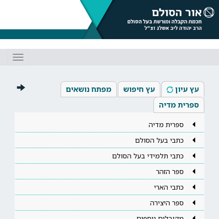
Toggle
gation
עץ עיון
עץ חיפוש
מפתח נושאים
ספרית מדיה
ספרית מדיה
כתבי בעל הסולם
כתבי תלמידי בעל הסולם
ספר הזהר
כתבי הארי
ספר היצירה
מקובלים נוספים