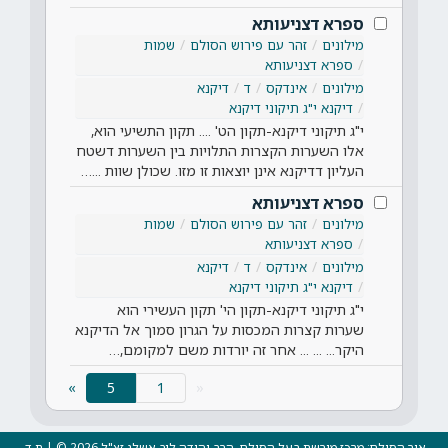
ספרא דצניעותא
מילונים
זהר עם פירוש הסולם
שמות
ספרא דצניעותא
מילונים
אינדקס
ד
דיקנא
דיקנא י"ג תיקוני דיקנא
י"ג תיקוני דיקנא-תקון הט' .... תקון התשיעי הוא,
אלו השערות הקצרות התלויות בין השערות דשטח
העליון דדיקנא אינן יוצאות זו מזו. שכולן שוות ...…
ספרא דצניעותא
מילונים
זהר עם פירוש הסולם
שמות
ספרא דצניעותא
מילונים
אינדקס
ד
דיקנא
דיקנא י"ג תיקוני דיקנא
י"ג תיקוני דיקנא-תקון הי' תקון העשירי הוא
שערות קצרות המכסות על הגרון סמוך אל הדיקנא
היקר... ... ... אחר זה יורדות משם למקומם,…
(current)
»
5
«
אור הסולם: מרכז מורשת בעל הסולם, הרב יהודה ליב אשלג זצ"ל 2026 © | ת.ד.