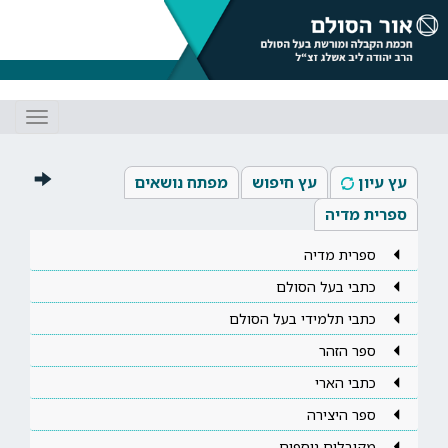
Toggle
gation
עץ עיון
עץ חיפוש
מפתח נושאים
ספרית מדיה
ספרית מדיה
כתבי בעל הסולם
כתבי תלמידי בעל הסולם
ספר הזהר
כתבי הארי
ספר היצירה
מקובלים נוספים