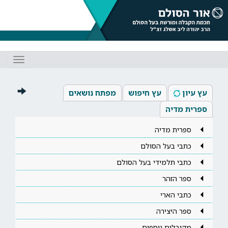
Toggle
gation
עץ עיון
עץ חיפוש
מפתח נושאים
ספרית מדיה
ספרית מדיה
כתבי בעל הסולם
כתבי תלמידי בעל הסולם
ספר הזהר
כתבי הארי
ספר היצירה
מקובלים נוספים