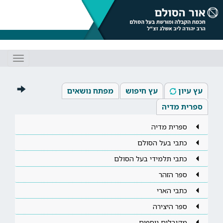
Toggle
gation
עץ עיון
עץ חיפוש
מפתח נושאים
ספרית מדיה
ספרית מדיה
כתבי בעל הסולם
כתבי תלמידי בעל הסולם
ספר הזהר
כתבי הארי
ספר היצירה
מקובלים נוספים