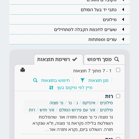
כתבי יד בעל הסולם
מילונים
שערים לחכמת הקבלה למתחילים
עזרים ומפתחות
מסך חיפוש
רשימת תוצאות
1
-
7
מתוך
7
תוצאות
סנן תוצאות
חיפוש בתוצאות
מיין לפי מיקום בעץ
רות
מילונים
אינדקס
נ
נר
נר מצוה
מילונים
זהר עם פירוש הסולם
זהר חדש
רות
נר מצוה כי נר מצוה ותורה אור. שהמלכות
השולטת בלילה נקראת נר מצוה, וז"א שנקרא
תורה. השולט ביום, נקרא ותורה אור.…