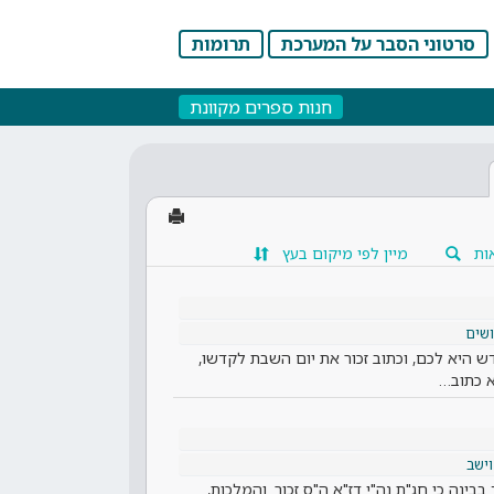
סרטוני הסבר על המערכת
תרומות
חנות ספרים מקוונת
ות
מיין לפי מיקום בעץ
שים
ש היא לכם, וכתוב זכור את יום השבת לקדשו,
א כתוב…
וישב
בינה כי חג"ת נה"י דז"א ה"ס זכור. והמלכות,