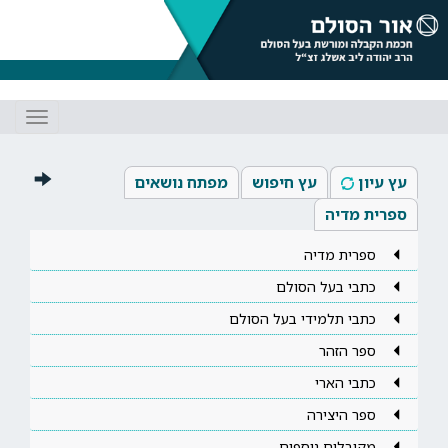
Toggle
gation
עץ עיון
עץ חיפוש
מפתח נושאים
ספרית מדיה
ספרית מדיה
כתבי בעל הסולם
כתבי תלמידי בעל הסולם
ספר הזהר
כתבי הארי
ספר היצירה
מקובלים נוספים