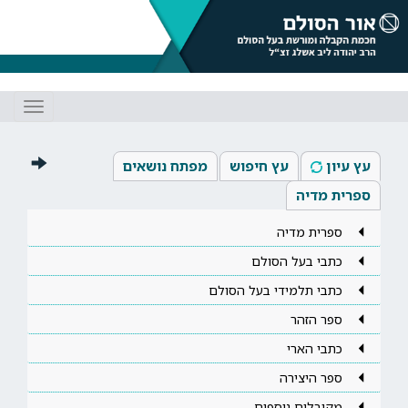
Toggle
gation
עץ עיון
עץ חיפוש
מפתח נושאים
ספרית מדיה
ספרית מדיה
כתבי בעל הסולם
כתבי תלמידי בעל הסולם
ספר הזהר
כתבי הארי
ספר היצירה
מקובלים נוספים