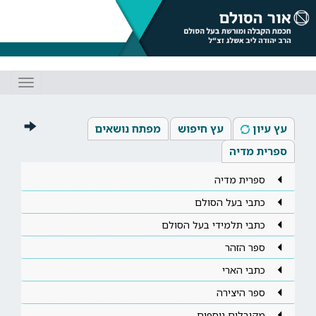
Toggle
gation
עץ עיון
עץ חיפוש
מפתח נושאים
ספרית מדיה
ספרית מדיה
כתבי בעל הסולם
כתבי תלמידי בעל הסולם
ספר הזהר
כתבי הארי
ספר היצירה
מקובלים נוספים