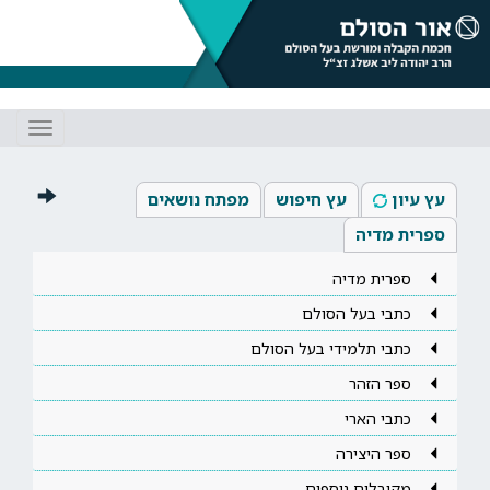
Toggle
gation
עץ עיון
עץ חיפוש
מפתח נושאים
ספרית מדיה
ספרית מדיה
כתבי בעל הסולם
כתבי תלמידי בעל הסולם
ספר הזהר
כתבי הארי
ספר היצירה
מקובלים נוספים