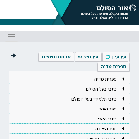
Toggle
gation
עץ עיון
עץ חיפוש
מפתח נושאים
ספרית מדיה
ספרית מדיה
כתבי בעל הסולם
כתבי תלמידי בעל הסולם
ספר הזהר
כתבי הארי
ספר היצירה
מקובלים נוספים