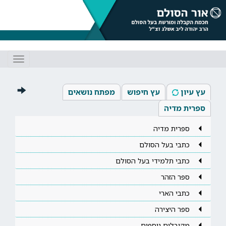
Toggle
gation
עץ עיון
עץ חיפוש
מפתח נושאים
ספרית מדיה
ספרית מדיה
כתבי בעל הסולם
כתבי תלמידי בעל הסולם
ספר הזהר
כתבי הארי
ספר היצירה
מקובלים נוספים