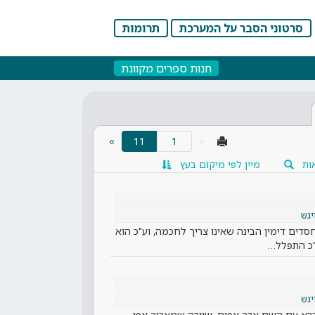
סרטוני הסבר על המערכת
תרומות
חנות ספרים מקוונת
(current)
»
11
«
ות
מיין לפי מיקום בעץ
יגש
דים דימין הבינה שאינו צריך לחכמה, וע"כ הוא
"כ התפלל…
יגש
רא עם השם ארך אפים, שיורה שמאריך אפו