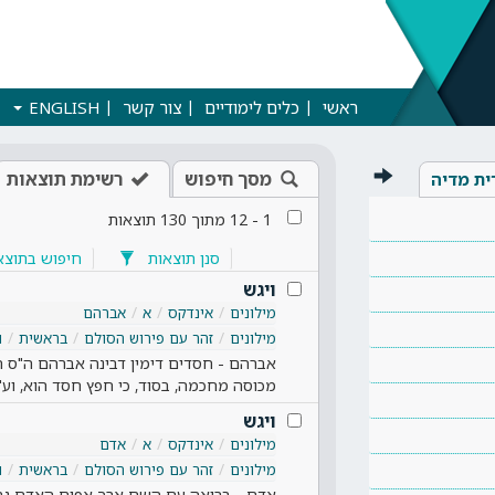
ראשי
כלים לימודיים
צור קשר
ENGLISH
מסך חיפוש
רשימת תוצאות
ית מדיה
1
-
12
מתוך
130
תוצאות
סנן תוצאות
חיפוש בתוצא
ויגש
מילונים
אינדקס
א
אברהם
מילונים
זהר עם פירוש הסולם
בראשית
ו
אברהם - חסדים דימין דבינה אברהם ה"ס חס
מכוסה מחכמה, בסוד, כי חפץ חסד הוא, וע
ויגש
מילונים
אינדקס
א
אדם
מילונים
זהר עם פירוש הסולם
בראשית
ו
אדם - בריאה עם השם ארך אפים האדם נב