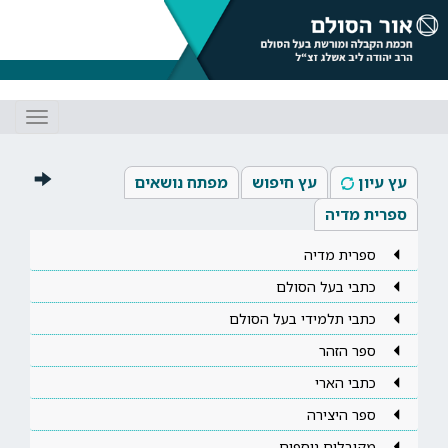
Toggle
gation
עץ עיון
עץ חיפוש
מפתח נושאים
ספרית מדיה
ספרית מדיה
כתבי בעל הסולם
כתבי תלמידי בעל הסולם
ספר הזהר
כתבי הארי
ספר היצירה
מקובלים נוספים