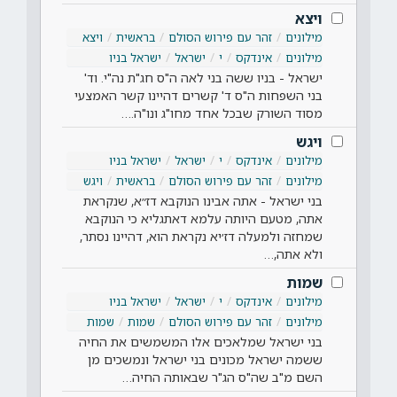
ויצא
מילונים
זהר עם פירוש הסולם
בראשית
ויצא
מילונים
אינדקס
י
ישראל
ישראל בניו
ישראל - בניו ששה בני לאה ה"ס חג"ת נה"י. וד'
בני השפחות ה"ס ד' קשרים דהיינו קשר האמצעי
מסוד השורק שבכל אחד מחו"ג ונו"ה.…
ויגש
מילונים
אינדקס
י
ישראל
ישראל בניו
מילונים
זהר עם פירוש הסולם
בראשית
ויגש
בני ישראל - אתה אבינו הנוקבא דז״א, שנקראת
אתה, מטעם היותה עלמא דאתגליא כי הנוקבא
שמחזה ולמעלה דז׳יא נקראת הוא, דהיינו נסתר,
ולא אתה,…
שמות
מילונים
אינדקס
י
ישראל
ישראל בניו
מילונים
זהר עם פירוש הסולם
שמות
שמות
בני ישראל שמלאכים אלו המשמשים את החיה
ששמה ישראל מכונים בני ישראל ונמשכים מן
השם מ"ב שה"ס הג"ר שבאותה החיה…