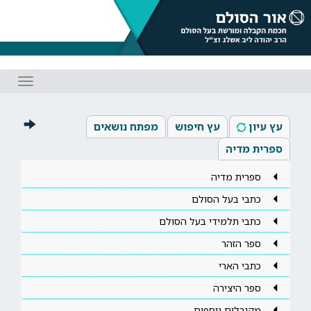
Toggle
gation
עץ עיון
עץ חיפוש
מפתח נושאים
ספרית מדיה
ספרית מדיה
כתבי בעל הסולם
כתבי תלמידי בעל הסולם
ספר הזהר
כתבי הארי
ספר היצירה
מקובלים נוספים