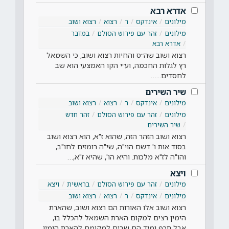
אדרא רבא
מילונים
אינדקס
ר
רצוא
רצוא ושוב
מילונים
זהר עם פירוש הסולם
במדבר
אדרא רבא
רצוא ושוב שה״ס והחיות רצוא ושוב, כי השמאל
רץ לגלות החכמה, וע״י הקו האמצעי הוא שב
לחסדים...…
שיר השירים
מילונים
אינדקס
ר
רצוא
רצוא ושוב
מילונים
זהר עם פירוש הסולם
זהר חדש
שיר השירים
רצוא ושוב הזהר הזה, שהוא ז"א, הוא רצוא ושוב
בסוד אות ו' דשם הוי"ה, שי"ה רומזים לחו"ב,
והו"ה לז"א מלכות. והיא הו', שהיא ז"א,…
ויצא
מילונים
זהר עם פירוש הסולם
בראשית
ויצא
מילונים
אינדקס
ר
רצוא
רצוא ושוב
רצוא ושוב אלו האורות הם רצוא ושוב, שהארת
הימין רצים למקום הארת השמאל להכלל בו,
אבל תכף ומיד הם שבים למקומם להארת הימין.