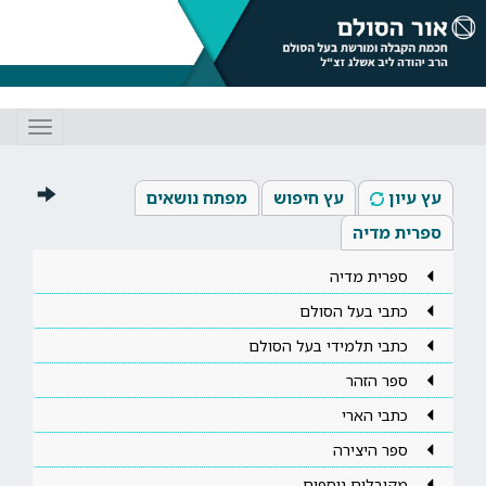
Toggle
gation
עץ עיון
עץ חיפוש
מפתח נושאים
ספרית מדיה
ספרית מדיה
כתבי בעל הסולם
כתבי תלמידי בעל הסולם
ספר הזהר
כתבי הארי
ספר היצירה
מקובלים נוספים