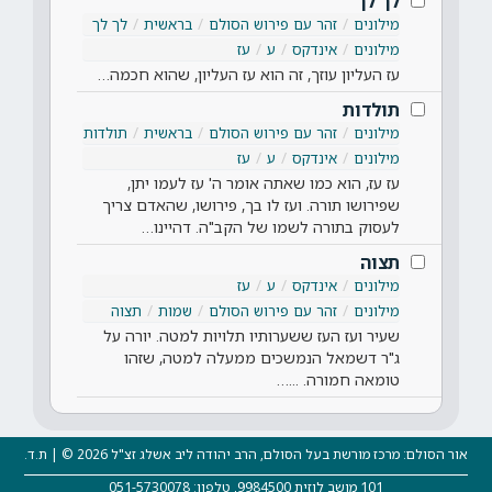
לך לך
מילונים
זהר עם פירוש הסולם
בראשית
לך לך
מילונים
אינדקס
ע
עז
עז העליון עוזך, זה הוא עז העליון, שהוא חכמה…
תולדות
מילונים
זהר עם פירוש הסולם
בראשית
תולדות
מילונים
אינדקס
ע
עז
עז עז, הוא כמו שאתה אומר ה' עז לעמו יתן,
שפירושו תורה. ועז לו בך, פירושו, שהאדם צריך
לעסוק בתורה לשמו של הקב"ה. דהיינו…
תצוה
מילונים
אינדקס
ע
עז
מילונים
זהר עם פירוש הסולם
שמות
תצוה
שעיר ועז העז ששערותיו תלויות למטה. יורה על
ג"ר דשמאל הנמשכים ממעלה למטה, שזהו
טומאה חמורה. ...…
אור הסולם: מרכז מורשת בעל הסולם, הרב יהודה ליב אשלג זצ"ל 2026 © | ת.ד.
101 מושב לוזית 9984500, טלפון: 051-5730078