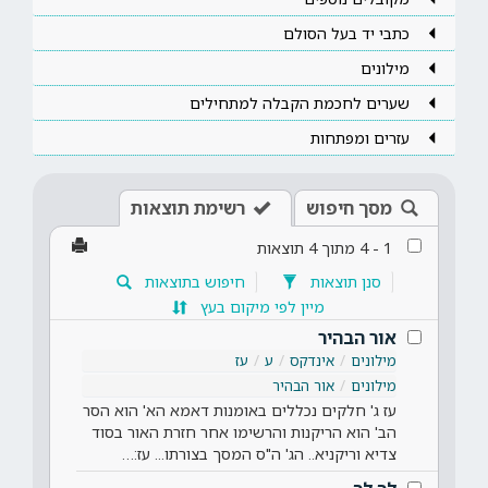
כתבי יד בעל הסולם
מילונים
שערים לחכמת הקבלה למתחילים
עזרים ומפתחות
מסך חיפוש
רשימת תוצאות
1
-
4
מתוך
4
תוצאות
סנן תוצאות
חיפוש בתוצאות
מיין לפי מיקום בעץ
אור הבהיר
מילונים
אינדקס
ע
עז
מילונים
אור הבהיר
עז ג' חלקים נכללים באומנות דאמא הא' הוא הסר
הב' הוא הריקנות והרשימו אחר חזרת האור בסוד
צדיא וריקניא.. הג' ה"ס המסך בצורתו... עז:…