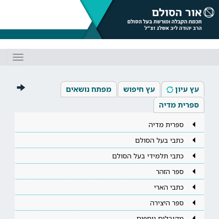
Toggle
gation
עץ עיון
עץ חיפוש
מפתח נושאים
ספרית מדיה
ספרית מדיה
כתבי בעל הסולם
כתבי תלמידי בעל הסולם
ספר הזהר
כתבי הארי
ספר היצירה
מקובלים נוספים