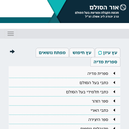
Toggle
gation
עץ עיון
עץ חיפוש
מפתח נושאים
ספרית מדיה
ספרית מדיה
כתבי בעל הסולם
כתבי תלמידי בעל הסולם
ספר הזהר
כתבי הארי
ספר היצירה
מקובלים נוספים