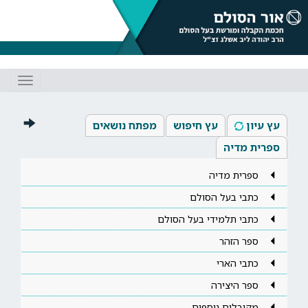
Toggle
gation
עץ עיון
עץ חיפוש
מפתח נושאים
ספרית מדיה
ספרית מדיה
כתבי בעל הסולם
כתבי תלמידי בעל הסולם
ספר הזהר
כתבי הארי
ספר היצירה
מקובלים נוספים