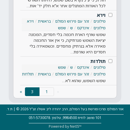
לכל האורות המתגלים אחר א"א חלק יד' אות…
וירא
מילונים
זהר עם פירוש הסולם
בראשית
וירא
מילונים
אינדקס
ש
שמש
שמש שורף הארת חכמה בלי חסדים, המכונה
יציאת השמש מנרתיקה, כי אין אור החכמה
מאירה אלא בנרתיק מחסדים. וכשמאירה בלי
חסדים היא שורפת…
תולדות
מילונים
אינדקס
ש
שמש
מילונים
זהר עם פירוש הסולם
בראשית
תולדות
שמש השמש, שהוא ז"א…
(current)
»
3
«
אור הסולם: מרכז מורשת בעל הסולם, הרב יהודה ליב אשלג זצ"ל 2026 © | ת.ד.
101 מושב לוזית 9984500, טלפון: 051-5730078
Powered by NetIS™