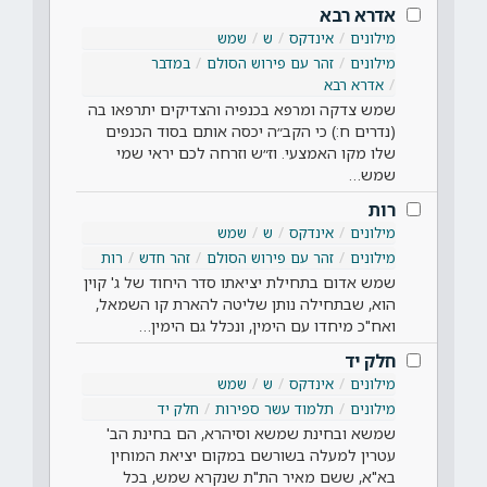
אדרא רבא
מילונים
אינדקס
ש
שמש
מילונים
זהר עם פירוש הסולם
במדבר
אדרא רבא
שמש צדקה ומרפא בכנפיה והצדיקים יתרפאו בה
(נדרים ח:) כי הקב״ה יכסה אותם בסוד הכנפים
שלו מקו האמצעי. וז״ש וזרחה לכם יראי שמי
שמש…
רות
מילונים
אינדקס
ש
שמש
מילונים
זהר עם פירוש הסולם
זהר חדש
רות
שמש אדום בתחילת יציאתו סדר היחוד של ג' קוין
הוא, שבתחילה נותן שליטה להארת קו השמאל,
ואח"כ מיחדו עם הימין, ונכלל גם הימין…
חלק יד
מילונים
אינדקס
ש
שמש
מילונים
תלמוד עשר ספירות
חלק יד
שמשא ובחינת שמשא וסיהרא, הם בחינת הב'
עטרין למעלה בשורשם במקום יציאת המוחין
בא"א, ששם מאיר הת"ת שנקרא שמש, בכל