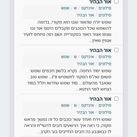
אור הבהיר
מילונים
אינדקס
ש
שמש
מילונים
אור הבהיר
שמש יורה שהאור שבו הוא מקורי, בדומה
להשמש שכל הכוכבים מקבלים הימנו אור ובו
עצמו אצור האור במקוריית. ושם הזה מיוחס לזעיר
אנפין שאין…
אור הבהיר
מילונים
אינדקס
ש
שמש
מילונים
אור הבהיר
שמש יסוד החמה.. נקרא בלשון חכמים שמש:
משום שה"ס המקור לתשמיש זו"נ... שמש טוב
שנאבד מהעולם:... סוד שמש שדרשו חז"ל בסוד
הנחש לפני החטא…
אור הבהיר
מילונים
אינדקס
ש
שמש
מילונים
אור הבהיר
שמש וירח ואחד עשר כוכבים כל זה נמשך מראש
מקוה, כי ראה איך הרשעים חבים להשי"ת והראה
לו כבאצבע כה חבים החייבים בע' הקרב…