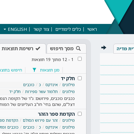
ראשי
כלים לימודיים
צור קשר
ENGLISH
מסך חיפוש
רשימת תוצאות
ית מדיה
1
-
12
מתוך
19
תוצאות
סנן תוצאות
חיפוש בתוצא
חלק יד
מילונים
אינדקס
כ
כוכבים
מילונים
תלמוד עשר ספירות
חלק יד
ככבים כוכבים, פירושם: ג"ר של הקומה הנ
דצל"ם, שהם בחי' חו"ב העליונים של המוחין
הקדמת ספר הזהר
מילונים
זהר עם פירוש הסולם
הקדמת ספר
מילונים
אינדקס
כ
כוכבים
כוכבים ומזל
כוכבים ומזלות מוחין דו"ק נק' ככביא ומזלי…