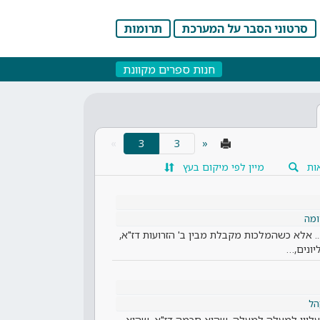
סרטוני הסבר על המערכת
תרומות
חנות ספרים מקוונת
(current)
»
3
«
ות
מיין לפי מיקום בעץ
מה
.. אלא כשהמלכות מקבלת מבין ב' הזרועות דז"א,
יונים,…
הל
ר העליון למעלה למעלה, שהוא חכמה דז"א, שהיא