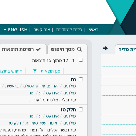
ראשי
כלים לימודיים
צור קשר
ENGLISH
מסך חיפוש
רשימת תוצאות
ית מדיה
1
-
12
מתוך
15
תוצאות
סנן תוצאות
חיפוש בתוצא
נח
מילונים
זהר עם פירוש הסולם
בראשית
נ
מילונים
אינדקס
ע
עור
עור וכלי דמלכות נק' עור.…
חלק טז
מילונים
אינדקס
ע
עור
מילונים
תלמוד עשר ספירות
חלק טז
עור ובשר הכלים דזו"ן נפרדו מהגוף, ונעשו 
ובשר, שאינם כלים גמורים אלא רק בחינת 